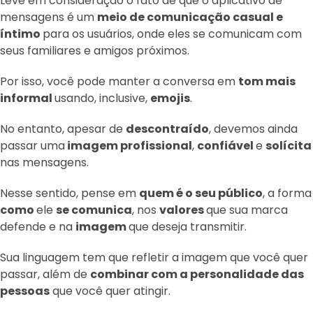
Leve em consideração o fato de que o aplicativo de
mensagens é um
meio de comunicação casual e
íntimo
para os usuários, onde eles se comunicam com
seus familiares e amigos próximos.
Por isso, você pode manter a conversa em
tom mais
informal
usando, inclusive,
emojis
.
No entanto, apesar de
descontraído
, devemos ainda
passar uma
imagem profissional
,
confiável
e
solícita
nas mensagens.
Nesse sentido, pense em
quem é o seu público
, a forma
como
ele
se comunica
, nos
valores
que sua marca
defende e na
imagem
que deseja transmitir.
Sua linguagem tem que refletir a imagem que você quer
passar, além de
combinar com a personalidade das
pessoas
que você quer atingir.