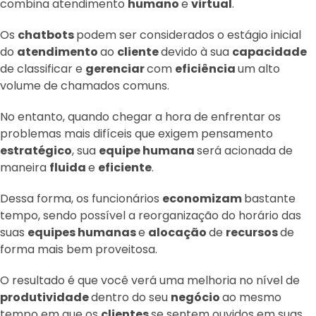
combina atendimento
humano
e
virtual
.
Os
chatbots
podem ser considerados o estágio inicial
do
atendimento
ao
cliente
devido à sua
capacidade
de classificar e
gerenciar
com
eficiência
um alto
volume de chamados comuns.
No entanto, quando chegar a hora de enfrentar os
problemas mais difíceis que exigem pensamento
estratégico
, sua
equipe humana
será acionada de
maneira
fluida
e
eficiente
.
Dessa forma, os funcionários
economizam
bastante
tempo, sendo possível a reorganização do horário das
suas
equipes humanas
e
alocação
de
recursos
de
forma mais bem proveitosa.
O resultado é que você verá uma melhoria no nível de
produtividade
dentro do seu
negócio
ao mesmo
tempo em que os
clientes
se sentem ouvidos em suas