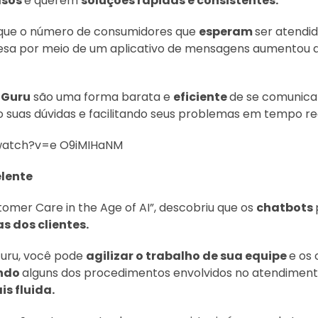
asos
e querem
soluções rápidas e consistentes.
 que o número de consumidores que
esperam
ser atendi
a por meio de um aplicativo de mensagens aumentou 
tGuru
são uma forma barata e
eficiente
de se comunica
uas dúvidas e facilitando seus problemas em tempo re
watch?v=e O9iMIHaNM
elente
stomer Care in the Age of AI”, descobriu que os
chatbots
s dos clientes.
uru, você pode
agilizar o trabalho de sua equipe
e os
ndo
alguns dos procedimentos envolvidos no atendiment
s fluida.