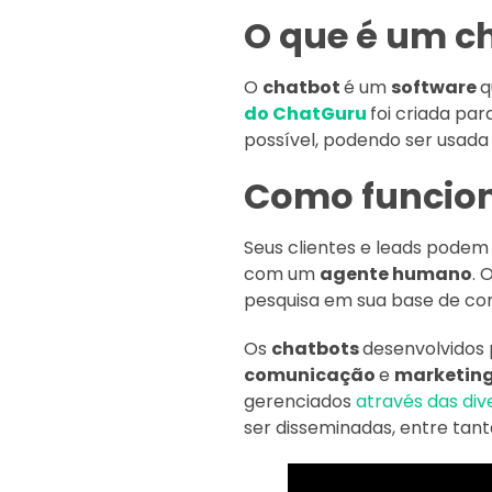
O que é um c
O
chatbot
é um
software
q
do ChatGuru
foi criada pa
possível, podendo ser usad
Como funcion
Seus clientes e leads pode
com um
agente humano
. 
pesquisa em sua base de c
Os
chatbots
desenvolvidos
comunicação
e
marketin
gerenciados
através das div
ser disseminadas, entre tanta