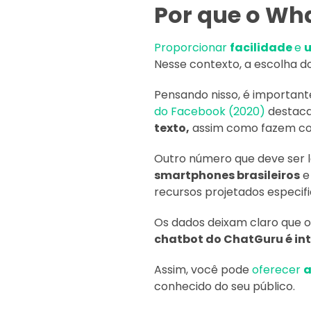
Por que o Wh
Proporcionar
facilidade
e
u
Nesse contexto, a escolha d
Pensando nisso, é importan
do Facebook (2020)
destaca
texto,
assim como fazem com
Outro número que deve ser l
smartphones brasileiros
e
recursos projetados especif
Os dados deixam claro que 
chatbot do ChatGuru é int
Assim, você pode
oferecer
a
conhecido do seu público.