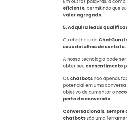
Em outras palavras, a combi
eficiente
, permitindo que s
valor agregado.
5. Adquira leads qualific
Os chatbots do
ChatGuru
t
seus detalhes de contato.
A nossa tecnologia pode ser
obter seu
consentimento
p
Os
chatbots
não apenas fa
potencial em uma conversa
objetivo de aumentar o
rec
perto da conversão.
Conversacionais
,
sempre 
chatbots
são uma ferrame