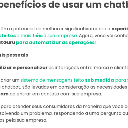
benefícios de usar um cha
têm o potencial de melhorar significativamente a
experi
sfeitos
e mais
fiéis
à sua empresa
. Agora, você vai conh
atGuru
para automatizar as operações
!
ais pessoais
ilizar e personalizar
as interações entre marca e client
criar um
sistema de mensagens feito
sob medida
para 
eu chatbot, são levadas em consideração as necessidades 
scam
ao entrar em contato com sua empresa.
 para atender seus consumidores da maneira que você a
esolvendo um problema, respondendo a uma pergunta ou
dos pela sua empresa.