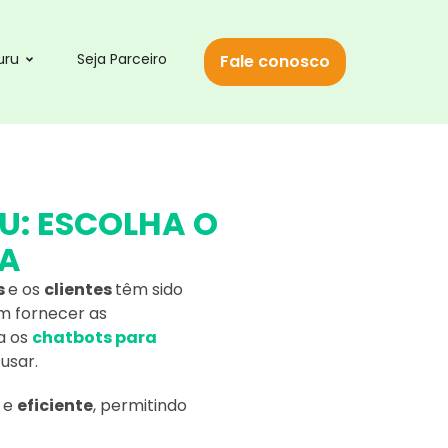
uru
Seja Parceiro
Fale conosco
: ESCOLHA O
SA
s
e os
clientes
têm sido
m fornecer as
a os
chatbots para
usar.
l
e
eficiente
, permitindo