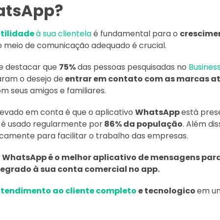
atsApp?
tilidade
à sua clientela
é fundamental para o
crescime
o meio de comunicação adequado é crucial.
te destacar que
75%
das pessoas pesquisadas no
Busines
ram o desejo de
entrar em contato com as marcas a
 seus amigos e familiares.
evado em conta é que o aplicativo
WhatsApp
está pre
 é usado regularmente por
86% da população
. Além di
icamente para facilitar o trabalho das empresas.
o
WhatsApp é o melhor aplicativo de mensagens para
egrado à sua conta comercial no app.
tendimento ao cliente completo
e tecnologico
em um