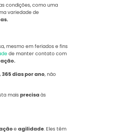
das condições, como uma
uma variedade de
as.
, mesmo em feriados e fins
dade
de manter contato com
zação.
, 365 dias por ano
, não
osta mais
precisa
às
ração
e
agilidade
. Eles têm