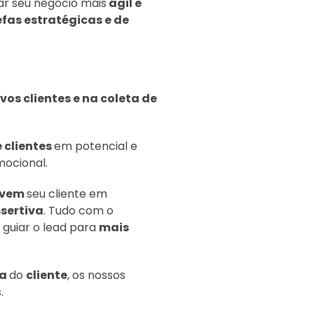
ar seu negócio mais
ágil e
fas estratégicas e de
vos clientes e na coleta de
 clientes
em potencial e
mocional.
lvem
seu cliente em
sertiva
. Tudo com o
 guiar o lead para
mais
ia
do
cliente
, os nossos
.