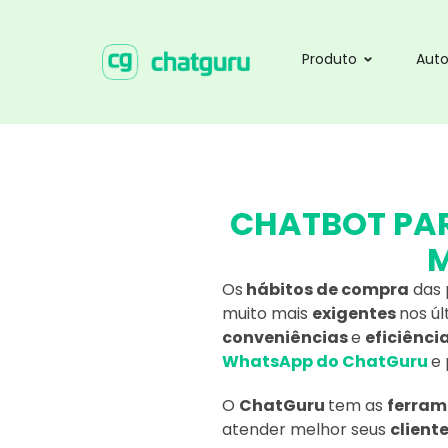
Produto
Aut
CHATBOT PA
M
Os
hábitos de compra
das 
muito mais
exigentes
nos ú
conveniências
e
eficiênci
WhatsApp do ChatGuru
e
O
ChatGuru
tem as
ferra
atender melhor seus
client