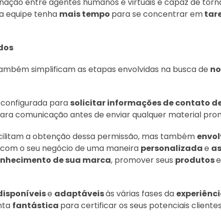
nação entre agentes humanos e virtuais é capaz de torn
ua equipe tenha
mais tempo
para se concentrar em
tare
ados
ambém simplificam as etapas envolvidas na busca de
no
 configurada para
solicitar informações de contato de
ara comunicação antes de enviar qualquer material pro
cilitam a obtenção dessa permissão, mas também
envo
 com o seu negócio de uma maneira
personalizada
e
as
onhecimento de sua marca
, promover seus
produtos
e
disponíveis
e
adaptáveis
​​às várias fases da
experiênc
nta
fantástica
para certificar os seus potenciais clientes