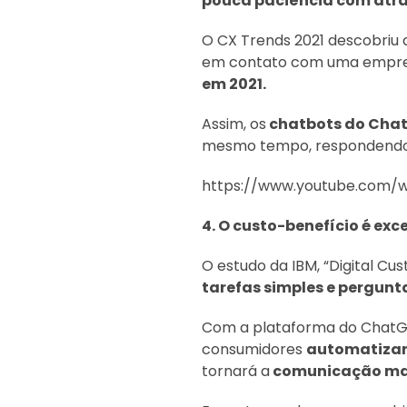
pouca paciência com atr
O CX Trends 2021 descobriu
em contato com uma empres
em 2021.
Assim, os
chatbots do Cha
mesmo tempo, respondendo s
https://www.youtube.com/
4. O custo-benefício é exc
O estudo da IBM, “Digital Cu
tarefas simples e pergunta
Com a plataforma do ChatG
consumidores
automatiza
tornará a
comunicação mai