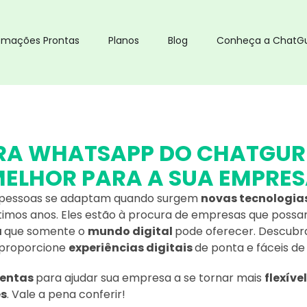
omações Prontas
Planos
Blog
Conheça a ChatG
RA WHATSAPP DO CHATGURU
ELHOR PARA A SUA EMPRE
pessoas se adaptam quando surgem
novas tecnologia
ltimos anos. Eles estão à procura de empresas que possa
a
que somente o
mundo digital
pode oferecer. Descubr
 proporcione
experiências digitais
de ponta e fáceis de 
mentas
para ajudar sua empresa a se tornar mais
flexíve
es
. Vale a pena conferir!