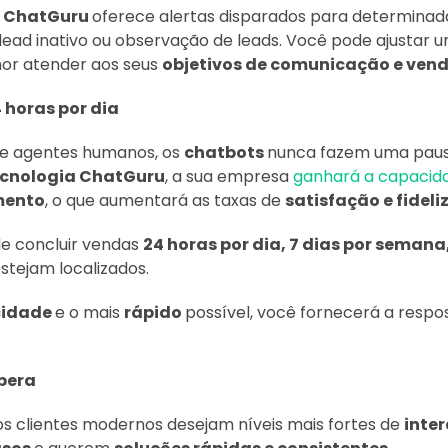
o ChatGuru
oferece alertas disparados para determina
lead inativo ou observação de leads. Você pode ajustar 
or atender aos seus
objetivos de comunicação e vend
 horas por dia
de agentes humanos, os
chatbots
nunca fazem uma pausa
ecnologia ChatGuru
, a sua empresa
ganhará a capaci
mento
, o que aumentará as taxas de
satisfação e fideli
e concluir vendas
24 horas por dia, 7 dias por semana
stejam localizados.
cidade
e o mais
rápido
possível, você fornecerá a resp
pera
s clientes modernos desejam níveis mais fortes de
inte