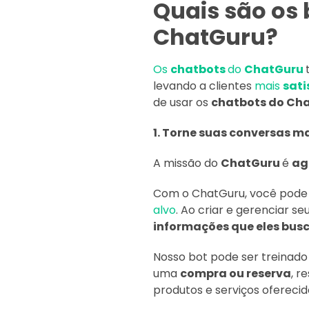
Quais são os 
ChatGuru?
Os
chatbots
do
ChatGuru
levando a clientes
mais
sati
de usar os
chatbots do Ch
1. Torne suas conversas m
A missão do
ChatGuru
é
ag
Com o ChatGuru, você pode 
alvo
. Ao criar e gerenciar s
informações que eles bu
Nosso bot pode ser treinado
uma
compra ou reserva
, r
produtos e serviços ofereci