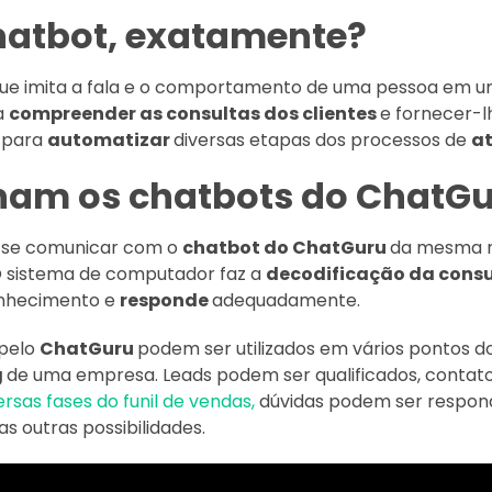
hatbot, exatamente?
ue imita a fala e o comportamento de uma pessoa em 
ra
compreender as consultas dos clientes
e fornecer-l
a para
automatizar
diversas etapas dos processos de
at
am os chatbots do ChatG
m se comunicar com o
chatbot do ChatGuru
da mesma m
O sistema de computador faz a
decodificação da consu
onhecimento e
responde
adequadamente.
 pelo
ChatGuru
podem ser utilizados em vários pontos d
g
de uma empresa. Leads podem ser qualificados, contato
ersas fases do funil de vendas,
dúvidas podem ser respon
s outras possibilidades.