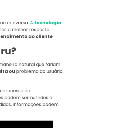
uma conversa.
A
tecnologia
hes a melhor resposta
endimento ao cliente
.
uru?
aneira natural que fariam
lta ou
problema do usuário,
o processo de
s podem ser nutridos e
didas, informações podem