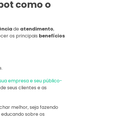
tbot como o
ência
de
atendimento
,
ecer os principais
benefícios
e.
sua empresa e seu público-
de seus clientes e as
char melhor, seja fazendo
 educando sobre os