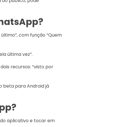
 ao público, pode
WhatsApp?
r último”, com função “Quem
la última vez”.
ois recursos: “visto por
o beta para Android já
App?
 do aplicativo e tocar em