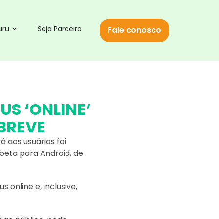
uru
Seja Parceiro
Fale conosco
S ‘ONLINE’
BREVE
 aos usuários foi
beta para Android, de
 online e, inclusive,