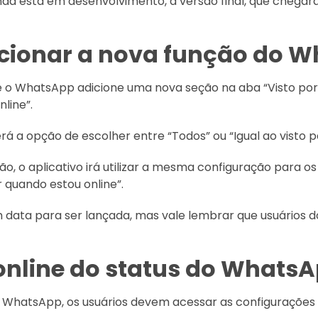
a está em desenvolvimento, a versão final, que chegará
cionar a nova função do 
e o WhatsApp adicione uma nova seção na aba “Visto po
line”.
á a opção de escolher entre “Todos” ou “Igual ao visto pe
, o aplicativo irá utilizar a mesma configuração para os d
 quando estou online”.
 data para ser lançada, mas vale lembrar que usuários d
 online do status do Whats
 do WhatsApp, os usuários devem acessar as configurações