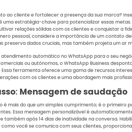
o ao cliente e fortalecer a presença da sua marca? Ins
 uma estratégia-chave para potencializar essas metas. 
ltivar relações sólidas com os clientes e conquistar a fid
ero pessoal, considere a importância de um contato de
s preserva dados cruciais, mas também projeta um ar mai
atendimento automático no WhatsApp para o seu negóc
comerciais ou autônomos, o WhatsApp Business despont
s. Essa ferramenta oferece uma gama de recursos intere
nterações com os clientes e uma abordagem mais profiss
asso
:
Mensagem de saudação
é mais do que um simples cumprimento; é o primeiro p
ientes. Essa mensagem personalizável é automaticamente
 também após 14 dias de inatividade na conversa. Habili
 como você se comunica com seus clientes, proporcion