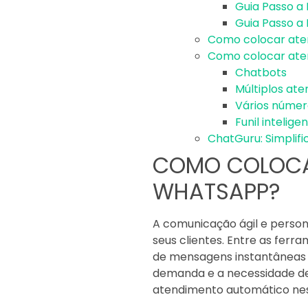
Guia Passo a
Guia Passo a 
Como colocar ate
Como colocar ate
Chatbots
Múltiplos at
Vários númer
Funil intelige
ChatGuru: Simpli
COMO COLOCA
WHATSAPP?
A comunicação ágil e perso
seus clientes. Entre as fe
de mensagens instantâneas
demanda e a necessidade de 
atendimento automático ne