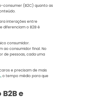
to-consumer (B2C) quanto as
onteúdo.
ara interações entre
e diferenciam o B2B é
ico consumidor.
 ao consumidor final. No
or de pessoas, cada uma
 caros e precisam de mais
A
, o tempo médio para que
 B2B e