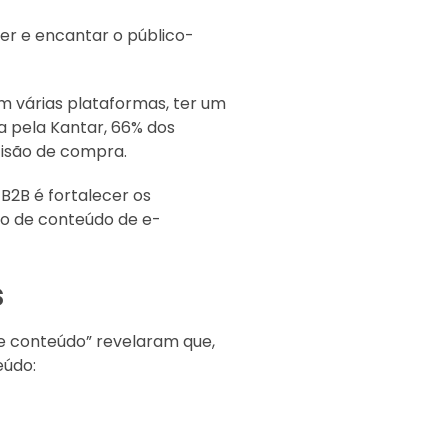
er e encantar o público-
m várias plataformas, ter um
a pela Kantar, 66% dos
cisão de compra.
B2B é fortalecer os
ão de conteúdo de e-
s
de conteúdo” revelaram que,
eúdo: