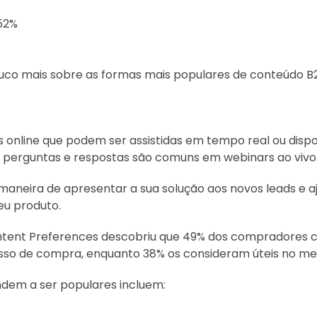
 52%
uco mais sobre as formas mais populares de conteúdo B2
online que podem ser assistidas em tempo real ou dispon
e perguntas e respostas são comuns em webinars ao vivo
aneira de apresentar a sua solução aos novos leads e aju
eu produto.
tent Preferences descobriu que 49% dos compradores c
esso de compra, enquanto 38% os consideram úteis no mei
ndem a ser populares incluem: