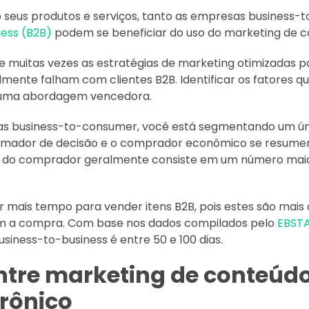
seus produtos e serviços, tanto as empresas business-
ess (B2B)
podem se beneficiar do uso do marketing de c
e muitas vezes as estratégias de marketing otimizadas p
ente falham com clientes B2B. Identificar os fatores qu
r uma abordagem vencedora.
as business-to-consumer, você está segmentando um ún
tomador de decisão e o comprador econômico se resumem
culo do comprador geralmente consiste em um número mai
r mais tempo para vender itens B2B, pois estes são mais
m a compra. Com base nos dados compilados pelo
EBST
siness-to-business é entre 50 e 100 dias.
ntre marketing de conteúdo
trônico