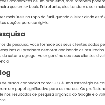
rações acadêmicas de um problema, mas também podem 
eira que um e-book. Entretanto, eles tendem a ser mais
r mais úteis no topo do funil, quando o leitor ainda est
tas opções para corrigi-lo.
pesquisa
órios de pesquisa, você fornece aos seus clientes dados p
pesquisas ou precisem demorar analisando os resultados.
o setor e agregar valor genuíno aos seus clientes divul
ncia.
log
 de busca, conhecida como SEO, é uma estratégia de co
m um papel significativo para as marcas. Os profissiona
de nos resultados de pesquisa orgânica do Google e o vol
dos.