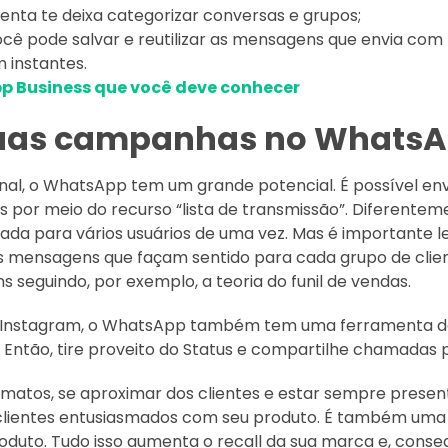
enta te deixa categorizar conversas e grupos;
cê pode salvar e reutilizar as mensagens que envia com
 instantes.
pp Business que você deve conhecer
suas campanhas no Whats
l, o WhatsApp tem um grande potencial. É possível envi
s por meio do recurso “lista de transmissão”. Diferentem
a para vários usuários de uma vez. Mas é importante le
 mensagens que façam sentido para cada grupo de client
s seguindo, por exemplo, a teoria do funil de vendas.
 Instagram, o WhatsApp também tem uma ferramenta de
s. Então, tire proveito do Status e compartilhe chamadas
rmatos, se aproximar dos clientes e estar sempre pres
 clientes entusiasmados com seu produto. É também uma
oduto. Tudo isso aumenta o recall da sua marca e, con