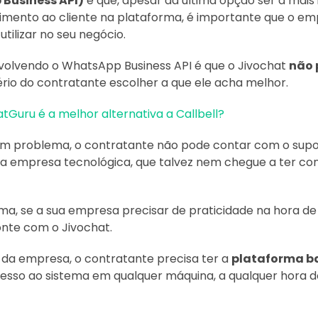
 Business API)
e que, apesar da última opção ser a mai
imento ao cliente na plataforma, é importante que o e
utilizar no seu negócio.
volvendo o WhatsApp Business API é que o Jivochat
não 
tério do contratante escolher a que ele acha melhor.
tGuru é a melhor alternativa a Callbell?
ja um problema, o contratante não pode contar com o sup
a empresa tecnológica, que talvez nem chegue a ter co
ma, se a sua empresa precisar de praticidade na hora de
nte com o Jivochat.
 da empresa, o contratante precisa ter a
plataforma b
acesso ao sistema em qualquer máquina, a qualquer hora do