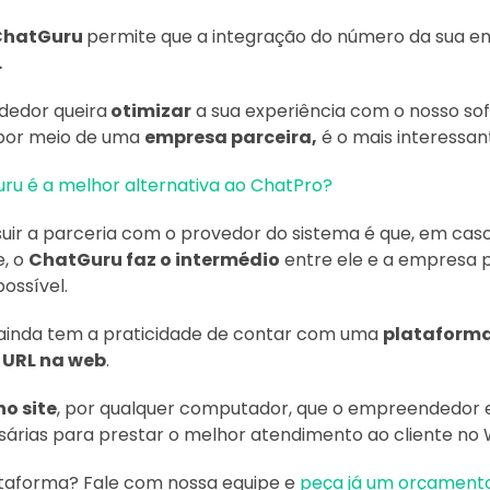
ChatGuru
permite que a integração do número da sua em
.
dedor queira
otimizar
a sua experiência com o nosso s
o por meio de uma
empresa parceira,
é o mais interessan
ru é a melhor alternativa ao ChatPro?
ir a parceria com o provedor do sistema é que, em cas
e, o
ChatGuru faz o intermédio
entre ele e a empresa p
possível.
ainda tem a praticidade de contar com uma
plataforma 
 URL na web
.
no site
, por qualquer computador, que o empreendedor e
sárias para prestar o melhor atendimento ao cliente no
ataforma? Fale com nossa equipe e
peça já um orçament