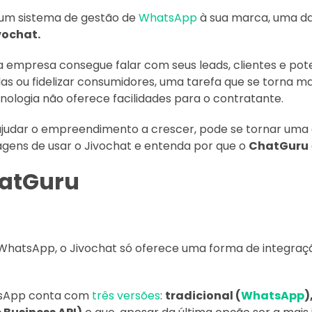
um sistema de gestão de
WhatsApp
à sua marca, uma das
vochat.
empresa consegue falar com seus leads, clientes e poten
s ou fidelizar consumidores, uma tarefa que se torna mais
ologia não oferece facilidades para o contratante.
ajudar o empreendimento a crescer, pode se tornar uma
gens de usar o Jivochat e entenda por que o
ChatGuru
hatGuru
 WhatsApp, o Jivochat só oferece uma forma de integraç
atsApp conta com
três versões
:
tradicional (
WhatsApp
)