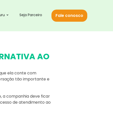
uru
Seja Parceiro
Fale conosco
ERNATIVA AO
que ela conte com
rsação tão importante e
e, a companhia deve ficar
rocesso de atendimento ao