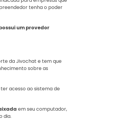
s indicada para empresas que
mpreendedor tenha o poder
possui um provedor
orte da Jivochat e tem que
nhecimento sobre as
 ter acesso ao sistema de
aixada
em seu computador,
 dia.