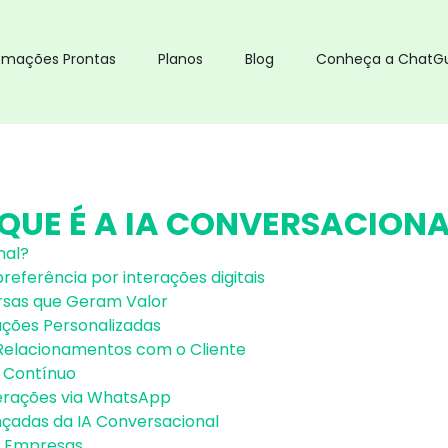
omações Prontas
Planos
Blog
Conheça a ChatG
 QUE É A IA CONVERSACIONA
nal?
preferência por interações digitais
sas que Geram Valor
ações Personalizadas
Relacionamentos com o Cliente
 Contínuo
terações via WhatsApp
çadas da IA Conversacional
s Empresas