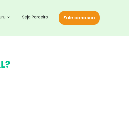
uru
Seja Parceiro
Fale conosco
L?