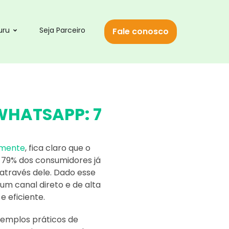
uru
Seja Parceiro
Fale conosco
WHATSAPP: 7
amente
, fica claro que o
 79% dos consumidores já
través dele. Dado esse
um canal direto e de alta
 eficiente.
xemplos práticos de