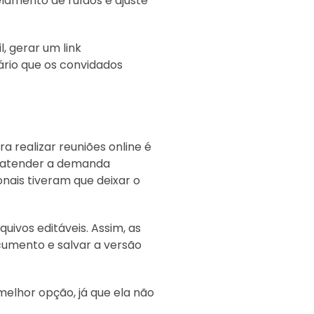
lamento de ruídos e ajuste
, gerar um link
ário que os convidados
realizar reuniões online é
a atender a demanda
nais tiveram que deixar o
uivos editáveis. Assim, as
umento e salvar a versão
elhor opção, já que ela não