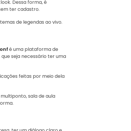
tlook. Dessa forma, é
sem ter cadastro.
stemas de legendas ao vivo.
onf
é uma plataforma de
 que seja necessário ter uma
icações feitas por meio dela
multiponto, sala de aula
forma.
esa, ter um diálogo claro e