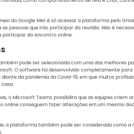
ochamada, como compartilhamento de tela e chat, cance
meio do Google Met é só acessar a plataforma pelo Gmail
 as pessoas que irão participar da reunião. Não é necess
participar do encontro online.
ms
ambém pode ser selecionada com uma das melhores para 
osoft. O software foi desenvolvido completamente par
 diante da pandemia da Covid-19, em que muitos profissio
 casa.
s, o Microsoft Teams possibilita que as equipes criem arq
ão online conseguem fazer alterações em um mesmo doc
de, a plataforma também pode ser considerada como a m
.