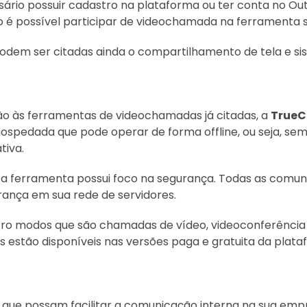
ssário possuir cadastro na plataforma ou ter conta no Ou
o é possível participar de videochamada na ferramenta 
podem ser citadas ainda o compartilhamento de tela e si
o às ferramentas de videochamadas já citadas, a
TrueC
ospedada que pode operar de forma offline, ou seja, sem
tiva.
e a ferramenta possui foco na segurança. Todas as comun
nça em sua rede de servidores.
atro modos que são chamadas de vídeo, videoconferência 
dos estão disponíveis nas versões paga e gratuita da plata
 que possam facilitar a comunicação interna na sua empr