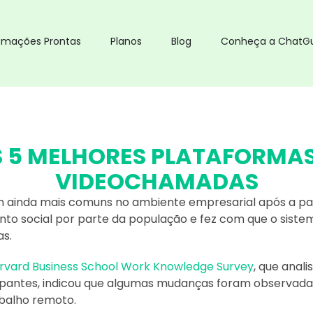
omações Prontas
Planos
Blog
Conheça a ChatG
 5 MELHORES PLATAFORMAS
VIDEOCHAMADAS
 ainda mais comuns no ambiente empresarial após a pan
ento social por parte da população e fez com que o siste
s.
rvard Business
School Work Knowledge Survey
, que anali
ipantes, indicou que algumas mudanças foram observada
abalho remoto.