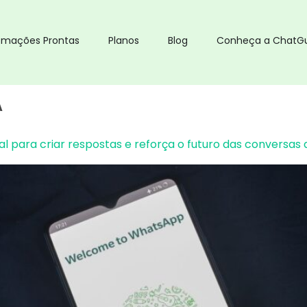
omações Prontas
Planos
Blog
Conheça a ChatG
A
ial para criar respostas e reforça o futuro das conversa