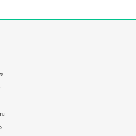
s
o
ru
o