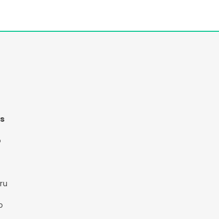
s
o
ru
o